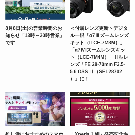
8月8日(土)の営業時間のお
＜付属レンズ更新＞デジタ
知らせ「13時～20時営業」
ル一眼「α7Ⅲズームレンズ
です
キット（ILCE-7M3M）」
「α7ⅣIズームレンズキッ
ト（LCE-7M4M）」Ⅱ型レ
ンズ「FE 28-70mm F3.5-
5.6 OSS Ⅱ（SEL28702
）」に！
推し活におすすめのスマホ
「Xperia 1 Ⅷ」発売記念キ