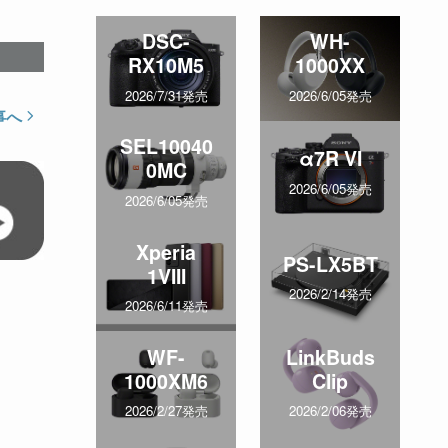
DSC-
WH-
RX10M5
1000XX
2026/7/31発売
2026/6/05発売
事へ
SEL10040
α7R VI
0MC
2026/6/05発売
2026/6/05発売
Xperia
PS-LX5BT
1VIII
2026/2/14発売
2026/6/11発売
WF-
LinkBuds
1000XM6
Clip
2026/2/27発売
2026/2/06発売