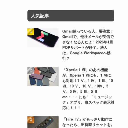
人気記事
Gmail使っている人、要注意！
Gmailで、他社メールが受信で
きなくなるんだよ！2026年1月
POPサポートが終了。法人
は、Google Workspaceへ移
行？
「Xperia 1 Ⅷ」のあの機能
が、Xperia 1 Ⅶにも、1 Ⅵに
も対応！1 Ⅴ、1 Ⅳ、1 Ⅲ、10
Ⅶ、10 Ⅵ、10 Ⅴ、10Ⅳ、5
Ⅴ、5 Ⅳ、5 Ⅲ、5 Ⅱ
etc・・・にも！「ミュージッ
ク」アプリ、曲スペック表示対
応に！！！
「Fire TV」がもっさり動作に
なったら、出荷時リセットを。