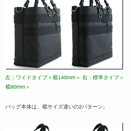
左：ワイドタイプ＜襠140mm＞ 右：標準タイプ＜
襠80mm＞
バッグ本体は、襠サイズ違いの2パターン。