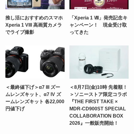
推し活におすすめのスマホ
「Xperia 1 Ⅷ」発売記念キ
Xperia 1 VIII 高画質カメラ
ャンペーン！ 現金受け取
でライブ撮影
ってきた
＜最終値下げ＞α7 III ズー
＜8月7日(金)10時 先着順！
ムレンズキット、α7 IV ズ
＞ソニーストア限定コラボ
ームレンズキット 各22,000
『THE FIRST TAKE ×
円値下げ
MDR-CD900ST SPECIAL
COLLABORATION BOX
2026』一般販売開始！