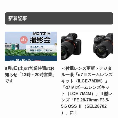
新着記事
8月8日(土)の営業時間のお
＜付属レンズ更新＞デジタ
知らせ「13時～20時営業」
ル一眼「α7Ⅲズームレンズ
です
キット（ILCE-7M3M）」
「α7ⅣIズームレンズキッ
ト（LCE-7M4M）」Ⅱ型レ
ンズ「FE 28-70mm F3.5-
5.6 OSS Ⅱ（SEL28702
）」に！