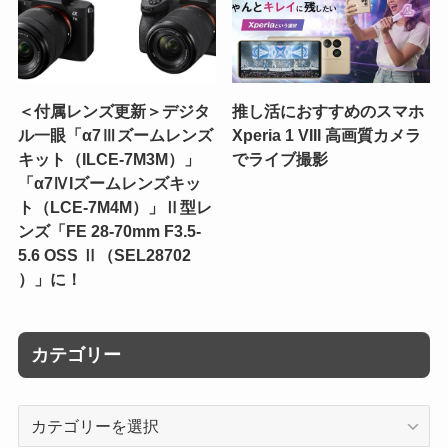
＜付属レンズ更新＞デジタ
推し活におすすめのスマホ
ル一眼「α7Ⅲズームレンズ
Xperia 1 VIII 高画質カメラ
キット（ILCE-7M3M）」
でライブ撮影
「α7ⅣIズームレンズキッ
ト（LCE-7M4M）」Ⅱ型レ
ンズ「FE 28-70mm F3.5-
5.6 OSS Ⅱ（SEL28702
）」に！
カテゴリー
カ
テ