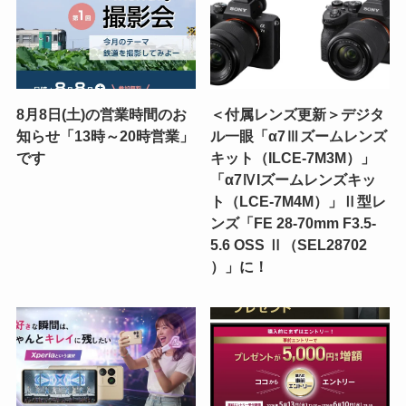
8月8日(土)の営業時間のお
＜付属レンズ更新＞デジタ
知らせ「13時～20時営業」
ル一眼「α7Ⅲズームレンズ
です
キット（ILCE-7M3M）」
「α7ⅣIズームレンズキッ
ト（LCE-7M4M）」Ⅱ型レ
ンズ「FE 28-70mm F3.5-
5.6 OSS Ⅱ（SEL28702
）」に！