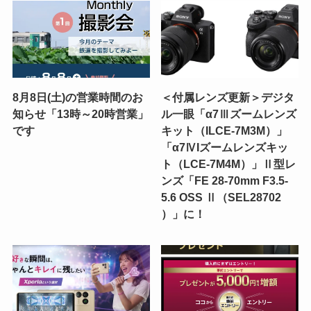
8月8日(土)の営業時間のお
＜付属レンズ更新＞デジタ
知らせ「13時～20時営業」
ル一眼「α7Ⅲズームレンズ
です
キット（ILCE-7M3M）」
「α7ⅣIズームレンズキッ
ト（LCE-7M4M）」Ⅱ型レ
ンズ「FE 28-70mm F3.5-
5.6 OSS Ⅱ（SEL28702
）」に！