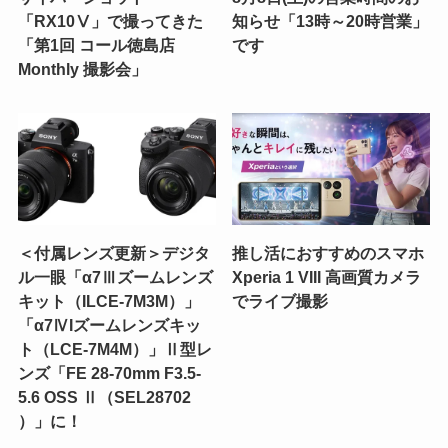
「RX10Ⅴ」で撮ってきた
知らせ「13時～20時営業」
「第1回 コール徳島店
です
Monthly 撮影会」
＜付属レンズ更新＞デジタ
推し活におすすめのスマホ
ル一眼「α7Ⅲズームレンズ
Xperia 1 VIII 高画質カメラ
キット（ILCE-7M3M）」
でライブ撮影
「α7ⅣIズームレンズキッ
ト（LCE-7M4M）」Ⅱ型レ
ンズ「FE 28-70mm F3.5-
5.6 OSS Ⅱ（SEL28702
）」に！