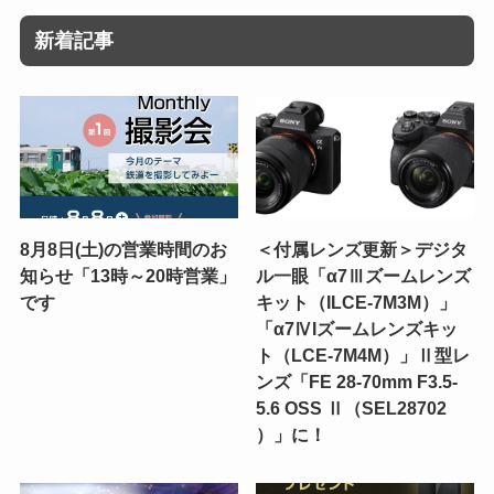
新着記事
8月8日(土)の営業時間のお
＜付属レンズ更新＞デジタ
知らせ「13時～20時営業」
ル一眼「α7Ⅲズームレンズ
です
キット（ILCE-7M3M）」
「α7ⅣIズームレンズキッ
ト（LCE-7M4M）」Ⅱ型レ
ンズ「FE 28-70mm F3.5-
5.6 OSS Ⅱ（SEL28702
）」に！