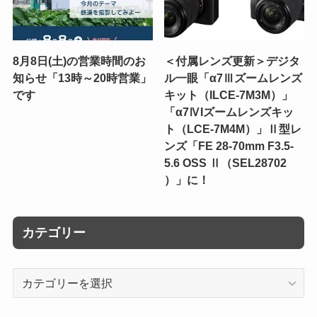
8月8日(土)の営業時間のお
＜付属レンズ更新＞デジタ
知らせ「13時～20時営業」
ル一眼「α7Ⅲズームレンズ
です
キット（ILCE-7M3M）」
「α7ⅣIズームレンズキッ
ト（LCE-7M4M）」Ⅱ型レ
ンズ「FE 28-70mm F3.5-
5.6 OSS Ⅱ（SEL28702
）」に！
カテゴリー
カ
テ
ゴ