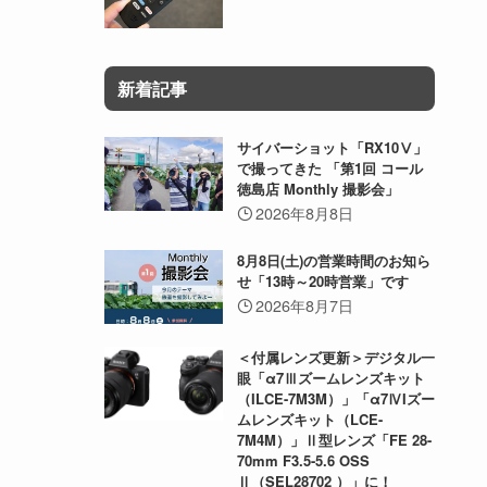
新着記事
サイバーショット「RX10Ⅴ」
で撮ってきた 「第1回 コール
徳島店 Monthly 撮影会」
2026年8月8日
8月8日(土)の営業時間のお知ら
せ「13時～20時営業」です
2026年8月7日
＜付属レンズ更新＞デジタル一
眼「α7Ⅲズームレンズキット
（ILCE-7M3M）」「α7ⅣIズー
ムレンズキット（LCE-
7M4M）」Ⅱ型レンズ「FE 28-
70mm F3.5-5.6 OSS
Ⅱ（SEL28702 ）」に！