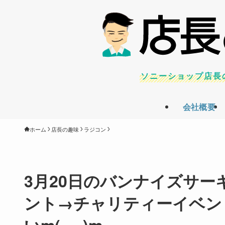
ソニーショップ店長
会社概要
ホーム
店長の趣味
ラジコン
3月20日のバンナイズサ
ント→チャリティーイベン
いm(_ _)m