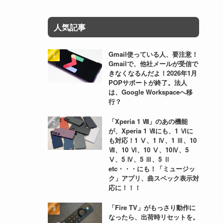
人気記事
Gmail使っている人、要注意！
Gmailで、他社メールが受信で
きなくなるんだよ！2026年1月
POPサポートが終了。法人
は、Google Workspaceへ移
行？
「Xperia 1 Ⅷ」のあの機能
が、Xperia 1 Ⅶにも、1 Ⅵに
も対応！1 Ⅴ、1 Ⅳ、1 Ⅲ、10
Ⅶ、10 Ⅵ、10 Ⅴ、10Ⅳ、5
Ⅴ、5 Ⅳ、5 Ⅲ、5 Ⅱ
etc・・・にも！「ミュージッ
ク」アプリ、曲スペック表示対
応に！！！
「Fire TV」がもっさり動作に
なったら、出荷時リセットを。