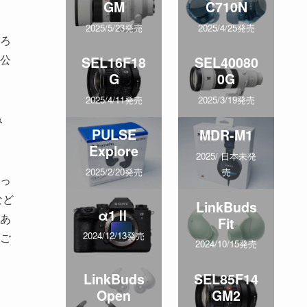
GM
C710N
2025/5/23発売
2025/4/25発売
ろ
公
SEL16F18
SEL40080
G
0G
2025/4/11発売
2025/3/19発売
み
PULSE
MDR-M1
Explore
2025/ 日本未発
売
2025/2/20発売
っ
など
LinkBuds
α1Ⅱ
あ
Fit
2024/12/13発売
ご
2024/10/15発売
LinkBuds
SEL85F14
Open
GM2