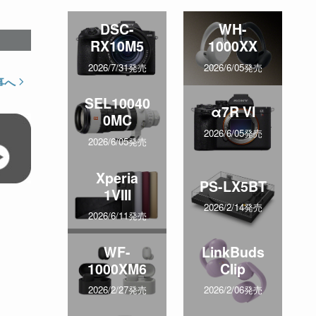
DSC-
WH-
RX10M5
1000XX
2026/7/31発売
2026/6/05発売
事へ
SEL10040
α7R VI
0MC
2026/6/05発売
2026/6/05発売
Xperia
PS-LX5BT
1VIII
2026/2/14発売
2026/6/11発売
WF-
LinkBuds
1000XM6
Clip
2026/2/27発売
2026/2/06発売