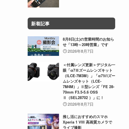
新着記事
8月8日(土)の営業時間のお知ら
せ「13時～20時営業」です
2026年8月7日
＜付属レンズ更新＞デジタル一
眼「α7Ⅲズームレンズキット
（ILCE-7M3M）」「α7ⅣIズー
ムレンズキット（LCE-
7M4M）」Ⅱ型レンズ「FE 28-
70mm F3.5-5.6 OSS
Ⅱ（SEL28702 ）」に！
2026年8月7日
推し活におすすめのスマホ
Xperia 1 VIII 高画質カメラで
ライブ撮影