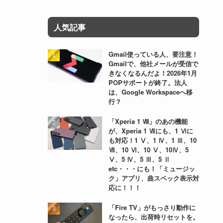
人気記事
Gmail使っている人、要注意！
Gmailで、他社メールが受信で
きなくなるんだよ！2026年1月
POPサポートが終了。法人
は、Google Workspaceへ移
行？
「Xperia 1 Ⅷ」のあの機能
が、Xperia 1 Ⅶにも、1 Ⅵに
も対応！1 Ⅴ、1 Ⅳ、1 Ⅲ、10
Ⅶ、10 Ⅵ、10 Ⅴ、10Ⅳ、5
Ⅴ、5 Ⅳ、5 Ⅲ、5 Ⅱ
etc・・・にも！「ミュージッ
ク」アプリ、曲スペック表示対
応に！！！
「Fire TV」がもっさり動作に
なったら、出荷時リセットを。