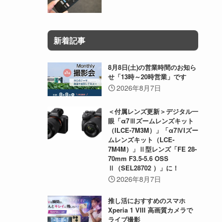
新着記事
8月8日(土)の営業時間のお知ら
せ「13時～20時営業」です
2026年8月7日
＜付属レンズ更新＞デジタル一
眼「α7Ⅲズームレンズキット
（ILCE-7M3M）」「α7ⅣIズー
ムレンズキット（LCE-
7M4M）」Ⅱ型レンズ「FE 28-
70mm F3.5-5.6 OSS
Ⅱ（SEL28702 ）」に！
2026年8月7日
推し活におすすめのスマホ
Xperia 1 VIII 高画質カメラで
ライブ撮影