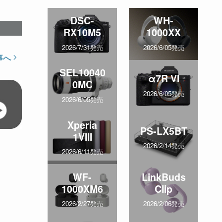
DSC-
WH-
RX10M5
1000XX
2026/7/31発売
2026/6/05発売
事へ
SEL10040
α7R VI
0MC
2026/6/05発売
2026/6/05発売
Xperia
PS-LX5BT
1VIII
2026/2/14発売
2026/6/11発売
WF-
LinkBuds
1000XM6
Clip
2026/2/27発売
2026/2/06発売