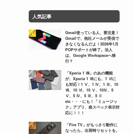
人気記事
Gmail使っている人、要注意！
Gmailで、他社メールが受信で
きなくなるんだよ！2026年1月
POPサポートが終了。法人
は、Google Workspaceへ移
行？
「Xperia 1 Ⅷ」のあの機能
が、Xperia 1 Ⅶにも、1 Ⅵに
も対応！1 Ⅴ、1 Ⅳ、1 Ⅲ、10
Ⅶ、10 Ⅵ、10 Ⅴ、10Ⅳ、5
Ⅴ、5 Ⅳ、5 Ⅲ、5 Ⅱ
etc・・・にも！「ミュージッ
ク」アプリ、曲スペック表示対
応に！！！
「Fire TV」がもっさり動作に
なったら、出荷時リセットを。