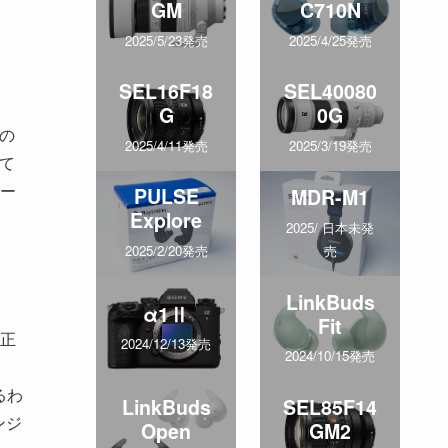
GM
C710N
2025/5/23発売
2025/4/25発売
SEL16F18
SEL40080
G
0G
の
2025/4/11発売
2025/3/19発売
て
ー
PULSE
MDR-M1
Explore
2025/ 日本未発
売
2025/2/20発売
LinkBuds
α1Ⅱ
Fit
が正
2024/12/13発売
2024/10/15発売
るわ
LinkBuds
SEL85F14
ンジ
Open
GM2