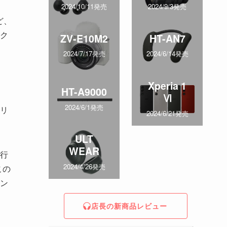
2024/10/11発売
2024/9/3発売
ど、
ク
ZV-E10M2
HT-AN7
2024/7/17発売
2024/6/14発売
Xperia 1
HT-A9000
Ⅵ
2024/6/1発売
リ
2024/6/21発売
ULT
WEAR
行
2024/4/26発売
この
ン
店長の新商品レビュー