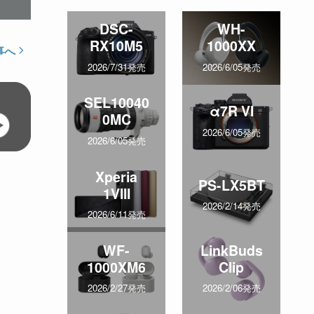
DSC-
WH-
RX10M5
1000XX
事へ
2026/7/31発売
2026/6/05発売
SEL10040
α7R VI
0MC
2026/6/05発売
2026/6/05発売
Xperia
PS-LX5BT
1VIII
2026/2/14発売
2026/6/11発売
WF-
LinkBuds
1000XM6
Clip
2026/2/27発売
2026/2/06発売