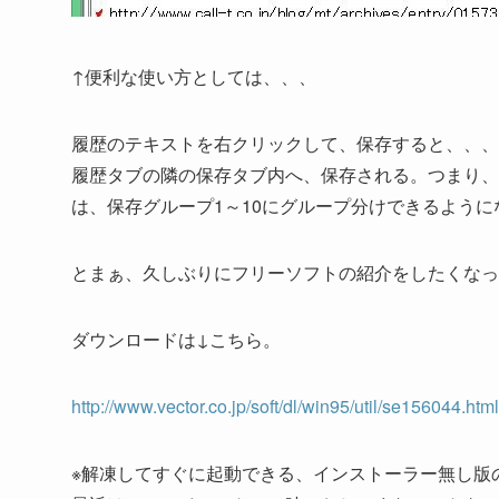
↑便利な使い方としては、、、
履歴のテキストを右クリックして、保存すると、、、
履歴タブの隣の保存タブ内へ、保存される。つまり、
は、保存グループ1～10にグループ分けできるよう
とまぁ、久しぶりにフリーソフトの紹介をしたくなっ
ダウンロードは↓こちら。
http://www.vector.co.jp/soft/dl/win95/util/se156044.html
※解凍してすぐに起動できる、インストーラー無し版