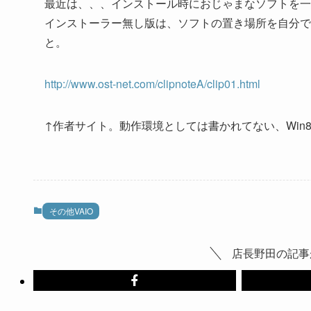
最近は、、、インストール時におじゃまなソフトを一
インストーラー無し版は、ソフトの置き場所を自分で
と。
http://www.ost-net.com/clipnoteA/clip01.html
↑作者サイト。動作環境としては書かれてない、Win8 6
その他VAIO
店長野田の記事