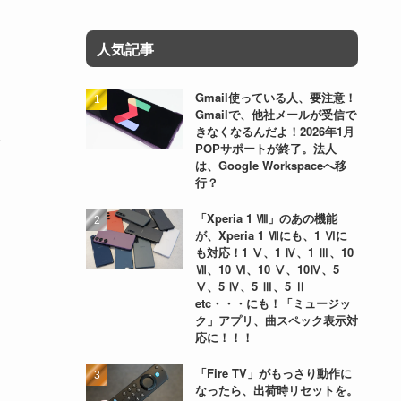
人気記事
Gmail使っている人、要注意！
Gmailで、他社メールが受信で
きなくなるんだよ！2026年1月
POPサポートが終了。法人
は、Google Workspaceへ移
行？
「Xperia 1 Ⅷ」のあの機能
が、Xperia 1 Ⅶにも、1 Ⅵに
も対応！1 Ⅴ、1 Ⅳ、1 Ⅲ、10
Ⅶ、10 Ⅵ、10 Ⅴ、10Ⅳ、5
Ⅴ、5 Ⅳ、5 Ⅲ、5 Ⅱ
etc・・・にも！「ミュージッ
ク」アプリ、曲スペック表示対
応に！！！
「Fire TV」がもっさり動作に
なったら、出荷時リセットを。