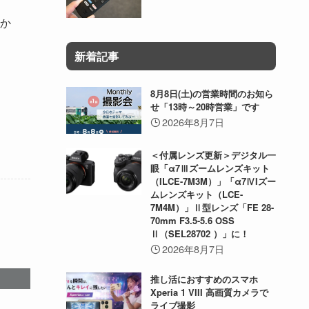
か
新着記事
8月8日(土)の営業時間のお知ら
せ「13時～20時営業」です
2026年8月7日
＜付属レンズ更新＞デジタル一
眼「α7Ⅲズームレンズキット
（ILCE-7M3M）」「α7ⅣIズー
ムレンズキット（LCE-
7M4M）」Ⅱ型レンズ「FE 28-
70mm F3.5-5.6 OSS
Ⅱ（SEL28702 ）」に！
2026年8月7日
推し活におすすめのスマホ
Xperia 1 VIII 高画質カメラで
ライブ撮影