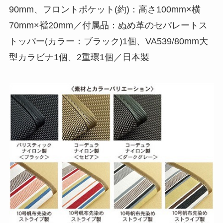
90mm、フロントポケット(約)：高さ100mm×横
70mm×襠20mm／付属品：ぬめ革のセパレートス
トッパー(カラー：ブラック)1個、VA539/80mm大
型カラビナ1個、2重環1個／日本製