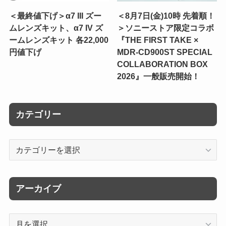
＜最終値下げ＞α7 III ズー
＜8月7日(金)10時 先着順！
ムレンズキット、α7 IV ズ
＞ソニーストア限定コラボ
ームレンズキット 各22,000
『THE FIRST TAKE ×
円値下げ
MDR-CD900ST SPECIAL
COLLABORATION BOX
2026』一般販売開始！
カテゴリー
カ
テ
ゴ
リ
アーカイブ
ー
ア