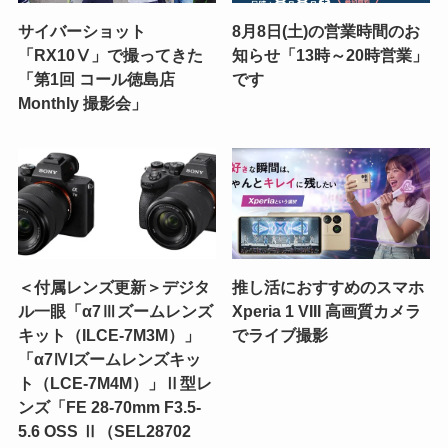
サイバーショット
8月8日(土)の営業時間のお
「RX10Ⅴ」で撮ってきた
知らせ「13時～20時営業」
「第1回 コール徳島店
です
Monthly 撮影会」
＜付属レンズ更新＞デジタ
推し活におすすめのスマホ
ル一眼「α7Ⅲズームレンズ
Xperia 1 VIII 高画質カメラ
キット（ILCE-7M3M）」
でライブ撮影
「α7ⅣIズームレンズキッ
ト（LCE-7M4M）」Ⅱ型レ
ンズ「FE 28-70mm F3.5-
5.6 OSS Ⅱ（SEL28702