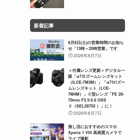
新着記事
8月8日(土)の営業時間のお知ら
せ「13時～20時営業」です
2026年8月7日
＜付属レンズ更新＞デジタル一
眼「α7Ⅲズームレンズキット
（ILCE-7M3M）」「α7ⅣIズー
ムレンズキット（LCE-
7M4M）」Ⅱ型レンズ「FE 28-
70mm F3.5-5.6 OSS
Ⅱ（SEL28702 ）」に！
2026年8月7日
推し活におすすめのスマホ
Xperia 1 VIII 高画質カメラで
ライブ撮影