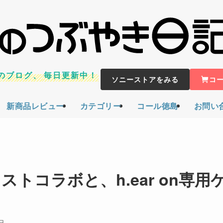
のブログ、
毎日更新中！
ソニーストアをみる
コ
新商品レビュー
カテゴリー
コール徳島
お問い
ティストコラボと、h.ear on専用
日