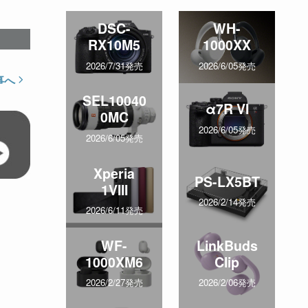
DSC-
WH-
RX10M5
1000XX
2026/7/31発売
2026/6/05発売
事へ
SEL10040
α7R VI
0MC
2026/6/05発売
2026/6/05発売
Xperia
PS-LX5BT
1VIII
2026/2/14発売
2026/6/11発売
WF-
LinkBuds
1000XM6
Clip
2026/2/27発売
2026/2/06発売