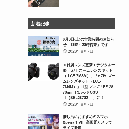
で、
新着記事
8月8日(土)の営業時間のお知ら
せ「13時～20時営業」です
2026年8月7日
＜付属レンズ更新＞デジタル一
眼「α7Ⅲズームレンズキット
（ILCE-7M3M）」「α7ⅣIズー
ムレンズキット（LCE-
7M4M）」Ⅱ型レンズ「FE 28-
70mm F3.5-5.6 OSS
Ⅱ（SEL28702 ）」に！
2026年8月7日
推し活におすすめのスマホ
Xperia 1 VIII 高画質カメラで
ライブ撮影