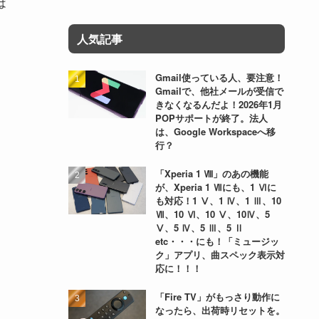
は
人気記事
Gmail使っている人、要注意！
Gmailで、他社メールが受信で
きなくなるんだよ！2026年1月
POPサポートが終了。法人
は、Google Workspaceへ移
行？
「Xperia 1 Ⅷ」のあの機能
が、Xperia 1 Ⅶにも、1 Ⅵに
も対応！1 Ⅴ、1 Ⅳ、1 Ⅲ、10
Ⅶ、10 Ⅵ、10 Ⅴ、10Ⅳ、5
Ⅴ、5 Ⅳ、5 Ⅲ、5 Ⅱ
etc・・・にも！「ミュージッ
ク」アプリ、曲スペック表示対
応に！！！
「Fire TV」がもっさり動作に
なったら、出荷時リセットを。