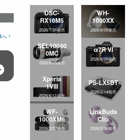
DSC-
WH-
RX10M5
1000XX
2026/7/31発売
2026/6/05発売
事へ
SEL10040
α7R VI
0MC
2026/6/05発売
2026/6/05発売
Xperia
PS-LX5BT
1VIII
2026/2/14発売
2026/6/11発売
WF-
LinkBuds
1000XM6
Clip
2026/2/27発売
2026/2/06発売