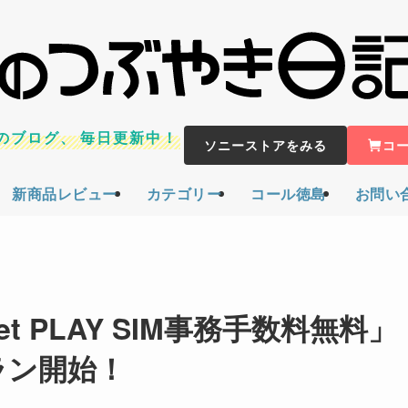
のブログ、
毎日更新中！
ソニーストアをみる
コ
新商品レビュー
カテゴリー
コール徳島
お問い
o-net PLAY SIM事務手数料無料」
ラン開始！