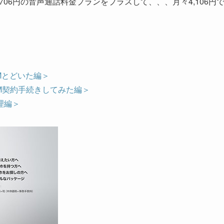
,706円の音声通話料金プランをプラスして、、、月々4,106円
 SIMとどいた編＞
、SIM契約手続きしてみた編＞
整理編＞