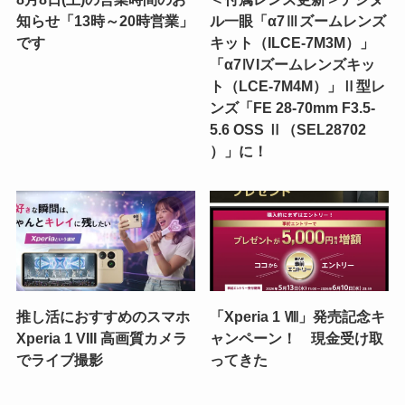
知らせ「13時～20時営業」
ル一眼「α7Ⅲズームレンズ
です
キット（ILCE-7M3M）」
「α7ⅣIズームレンズキッ
ト（LCE-7M4M）」Ⅱ型レ
ンズ「FE 28-70mm F3.5-
5.6 OSS Ⅱ（SEL28702
）」に！
推し活におすすめのスマホ
「Xperia 1 Ⅷ」発売記念キ
Xperia 1 VIII 高画質カメラ
ャンペーン！ 現金受け取
でライブ撮影
ってきた