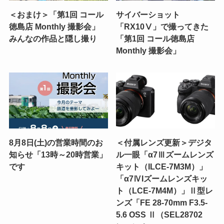
＜おまけ＞「第1回 コール
サイバーショット
徳島店 Monthly 撮影会」
「RX10Ⅴ」で撮ってきた
みんなの作品と隠し撮り
「第1回 コール徳島店
Monthly 撮影会」
8月8日(土)の営業時間のお
＜付属レンズ更新＞デジタ
知らせ「13時～20時営業」
ル一眼「α7Ⅲズームレンズ
です
キット（ILCE-7M3M）」
「α7ⅣIズームレンズキッ
ト（LCE-7M4M）」Ⅱ型レ
ンズ「FE 28-70mm F3.5-
5.6 OSS Ⅱ（SEL28702