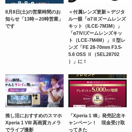
8月8日(土)の営業時間のお
＜付属レンズ更新＞デジタ
知らせ「13時～20時営業」
ル一眼「α7Ⅲズームレンズ
です
キット（ILCE-7M3M）」
「α7ⅣIズームレンズキッ
ト（LCE-7M4M）」Ⅱ型レ
ンズ「FE 28-70mm F3.5-
5.6 OSS Ⅱ（SEL28702
）」に！
推し活におすすめのスマホ
「Xperia 1 Ⅷ」発売記念キ
Xperia 1 VIII 高画質カメラ
ャンペーン！ 現金受け取
でライブ撮影
ってきた