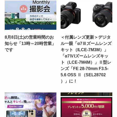
8月8日(土)の営業時間のお
＜付属レンズ更新＞デジタ
知らせ「13時～20時営業」
ル一眼「α7Ⅲズームレンズ
です
キット（ILCE-7M3M）」
「α7ⅣIズームレンズキッ
ト（LCE-7M4M）」Ⅱ型レ
ンズ「FE 28-70mm F3.5-
5.6 OSS Ⅱ（SEL28702
）」に！