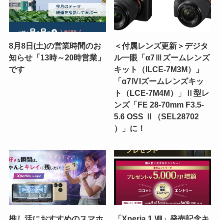
8月8日(土)の営業時間のお
＜付属レンズ更新＞デジタ
知らせ「13時～20時営業」
ル一眼「α7Ⅲズームレンズ
です
キット（ILCE-7M3M）」
「α7ⅣIズームレンズキッ
ト（LCE-7M4M）」Ⅱ型レ
ンズ「FE 28-70mm F3.5-
5.6 OSS Ⅱ（SEL28702
）」に！
推し活におすすめのスマホ
「Xperia 1 Ⅷ」発売記念キ