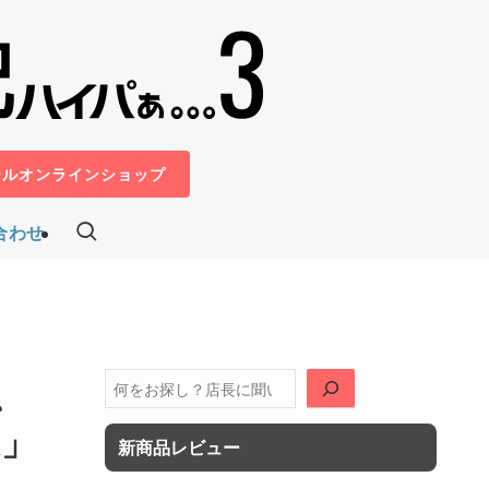
ールオンラインショップ
合わせ
、
検
索
A」
新商品レビュー