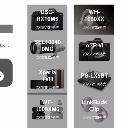
DSC-
WH-
RX10M5
1000XX
2026/7/31発売
2026/6/05発売
SEL10040
α7R VI
事へ
0MC
2026/6/05発売
2026/6/05発売
Xperia
PS-LX5BT
1VIII
2026/2/14発売
2026/6/11発売
WF-
LinkBuds
1000XM6
Clip
2026/2/27発売
2026/2/06発売