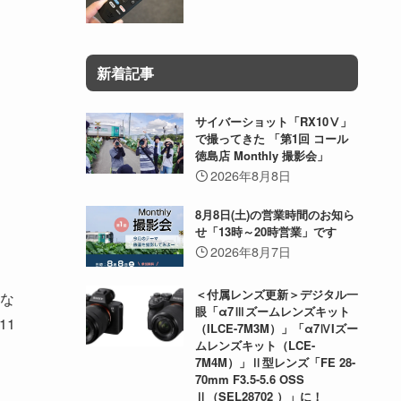
新着記事
サイバーショット「RX10Ⅴ」
で撮ってきた 「第1回 コール
徳島店 Monthly 撮影会」
2026年8月8日
8月8日(土)の営業時間のお知ら
せ「13時～20時営業」です
2026年8月7日
＜付属レンズ更新＞デジタル一
な
眼「α7Ⅲズームレンズキット
11
（ILCE-7M3M）」「α7ⅣIズー
ムレンズキット（LCE-
7M4M）」Ⅱ型レンズ「FE 28-
70mm F3.5-5.6 OSS
Ⅱ（SEL28702 ）」に！