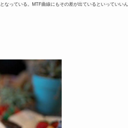
」ではAAレンズとなっている。MTF曲線にもその差が出ているといっていい