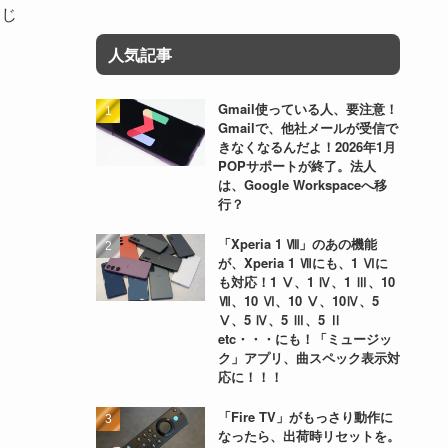
んじ
人気記事
Gmail使っている人、要注意！
Gmailで、他社メールが受信で
きなくなるんだよ！2026年1月
POPサポートが終了。法人
は、Google Workspaceへ移
行？
「Xperia 1 Ⅷ」のあの機能
が、Xperia 1 Ⅶにも、1 Ⅵに
も対応！1 Ⅴ、1 Ⅳ、1 Ⅲ、10
Ⅶ、10 Ⅵ、10 Ⅴ、10Ⅳ、5
Ⅴ、5 Ⅳ、5 Ⅲ、5 Ⅱ
etc・・・にも！「ミュージッ
ク」アプリ、曲スペック表示対
応に！！！
「Fire TV」がもっさり動作に
なったら、出荷時リセットを。