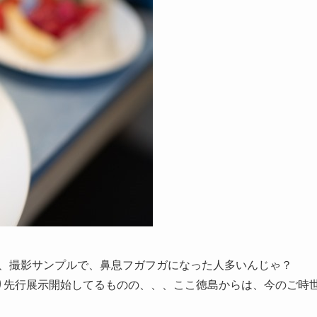
。MTF曲線、撮影サンプルで、鼻息フガフガになった人多いんじゃ？
より先行展示開始してるものの、、、ここ徳島からは、今のご時