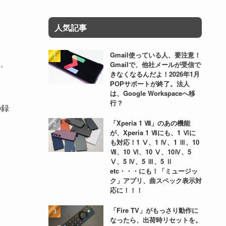
人気記事
。
Gmail使っている人、要注意！
、
Gmailで、他社メールが受信で
きなくなるんだよ！2026年1月
POPサポートが終了。法人
は、Google Workspaceへ移
行？
の録
「Xperia 1 Ⅷ」のあの機能
が、Xperia 1 Ⅶにも、1 Ⅵに
も対応！1 Ⅴ、1 Ⅳ、1 Ⅲ、10
Ⅶ、10 Ⅵ、10 Ⅴ、10Ⅳ、5
Ⅴ、5 Ⅳ、5 Ⅲ、5 Ⅱ
etc・・・にも！「ミュージッ
ク」アプリ、曲スペック表示対
応に！！！
「Fire TV」がもっさり動作に
なったら、出荷時リセットを。