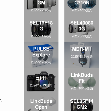
GM
C710N
2025/5/23発売
2025/4/25発売
SEL16F18
SEL40080
G
0G
2025/4/11発売
2025/3/19発売
PULSE
MDR-M1
Explore
2025/ 日本未発
売
2025/2/20発売
LinkBuds
α1Ⅱ
Fit
2024/12/13発売
2024/10/15発売
れ
LinkBuds
SEL85F14
Open
GM2