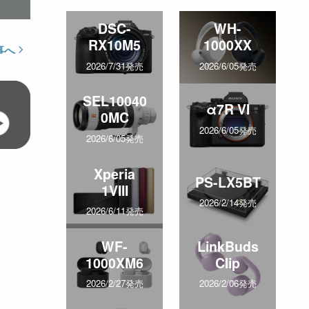
DSC-
WH-
RX10M5
1000XX
事へ
2026/7/31発売
2026/6/05発売
SEL10040
α7R VI
0MC
2026/6/05発売
2026/6/05発売
Xperia
PS-LX5BT
1VIII
2026/2/14発売
2026/6/11発売
WF-
LinkBuds
1000XM6
Clip
2026/2/27発売
2026/2/06発売