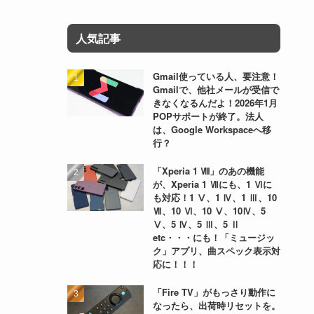
人気記事
Gmail使っている人、要注意！
Gmailで、他社メールが受信で
きなくなるんだよ！2026年1月
POPサポートが終了。法人
は、Google Workspaceへ移
行？
「Xperia 1 Ⅷ」のあの機能
が、Xperia 1 Ⅶにも、1 Ⅵに
も対応！1 Ⅴ、1 Ⅳ、1 Ⅲ、10
Ⅶ、10 Ⅵ、10 Ⅴ、10Ⅳ、5
Ⅴ、5 Ⅳ、5 Ⅲ、5 Ⅱ
etc・・・にも！「ミュージッ
ク」アプリ、曲スペック表示対
応に！！！
「Fire TV」がもっさり動作に
なったら、出荷時リセットを。