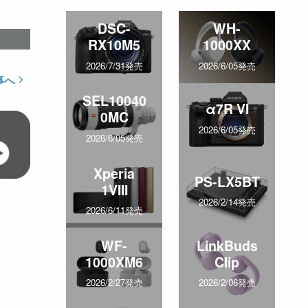
DSC-
WH-
RX10M5
1000XX
2026/7/31発売
2026/6/05発売
事へ
SEL10040
α7R VI
0MC
2026/6/05発売
2026/6/05発売
Xperia
PS-LX5BT
1VIII
2026/2/14発売
2026/6/11発売
WF-
LinkBuds
1000XM6
Clip
2026/2/27発売
2026/2/06発売