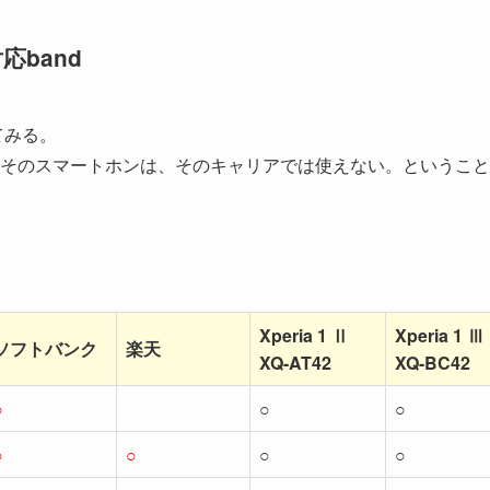
対応band
てみる。
そのスマートホンは、そのキャリアでは使えない。ということ
。
Xperia 1 Ⅱ
Xperia 1 Ⅲ
ソフトバンク
楽天
XQ-AT42
XQ-BC42
○
○
○
○
○
○
○