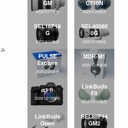
GM
C710N
2025/5/23発売
2025/4/25発売
SEL16F18
SEL40080
G
0G
2025/4/11発売
2025/3/19発売
てみ
PULSE
MDR-M1
Explore
2025/ 日本未発
売
2025/2/20発売
LinkBuds
α1Ⅱ
Fit
2024/12/13発売
2024/10/15発売
LinkBuds
SEL85F14
Open
GM2