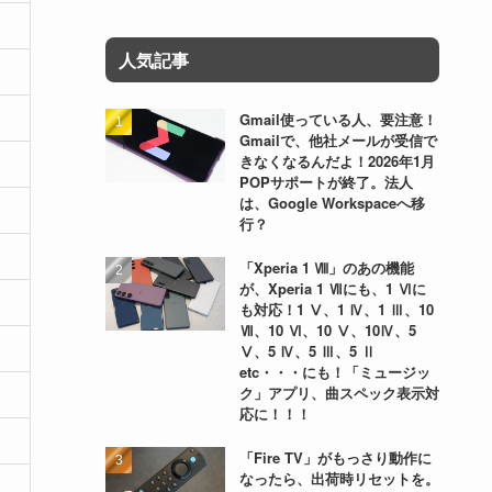
人気記事
Gmail使っている人、要注意！
Gmailで、他社メールが受信で
きなくなるんだよ！2026年1月
POPサポートが終了。法人
は、Google Workspaceへ移
行？
「Xperia 1 Ⅷ」のあの機能
が、Xperia 1 Ⅶにも、1 Ⅵに
も対応！1 Ⅴ、1 Ⅳ、1 Ⅲ、10
Ⅶ、10 Ⅵ、10 Ⅴ、10Ⅳ、5
Ⅴ、5 Ⅳ、5 Ⅲ、5 Ⅱ
etc・・・にも！「ミュージッ
ク」アプリ、曲スペック表示対
応に！！！
「Fire TV」がもっさり動作に
なったら、出荷時リセットを。