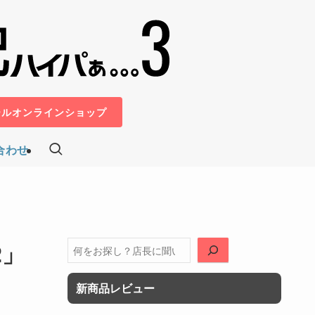
ールオンラインショップ
合わせ
2」
検
索
＞
新商品レビュー