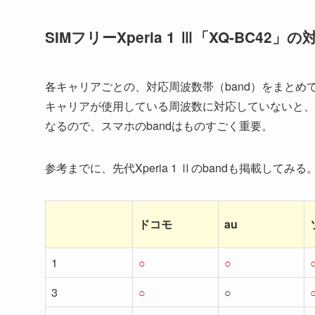
SIMフリーXperia 1 Ⅲ「XQ-BC42」の
各キャリアごとの、対応周波数帯（band）をまとめ
キャリアが使用している周波数に対応していないと、
なるので、スマホのbandはものすごく重要。
参考までに、先代Xperia 1 Ⅱのbandも掲載してみる
ドコモ
au
1
○
○
3
○
○