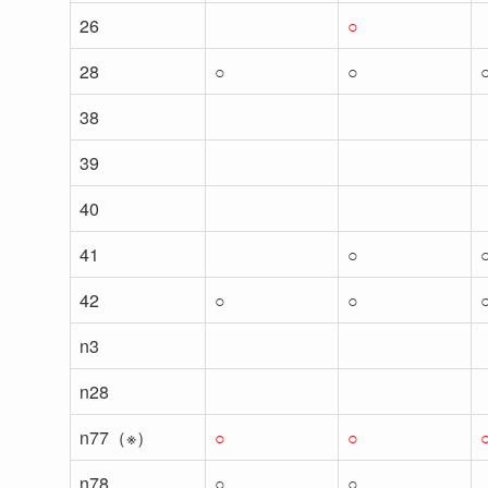
26
○
28
○
○
38
39
40
41
○
42
○
○
n3
n28
n77（※）
○
○
n78
○
○