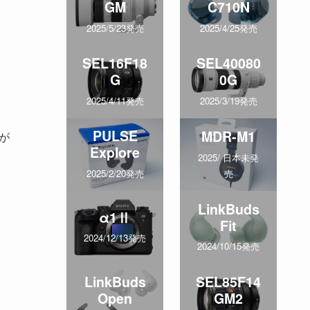
GM
C710N
2025/5/23発売
2025/4/25発売
SEL16F18
SEL40080
G
0G
2025/4/11発売
2025/3/19発売
PULSE
MDR-M1
が
Explore
2025/ 日本未発
売
2025/2/20発売
LinkBuds
α1Ⅱ
Fit
2024/12/13発売
2024/10/15発売
LinkBuds
SEL85F14
Open
GM2