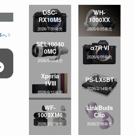
DSC-
WH-
RX10M5
1000XX
2026/7/31発売
2026/6/05発売
事へ
SEL10040
α7R VI
0MC
2026/6/05発売
2026/6/05発売
Xperia
PS-LX5BT
1VIII
2026/2/14発売
2026/6/11発売
WF-
LinkBuds
1000XM6
Clip
2026/2/27発売
2026/2/06発売