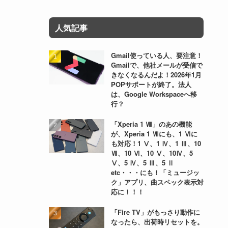
人気記事
Gmail使っている人、要注意！
Gmailで、他社メールが受信で
きなくなるんだよ！2026年1月
POPサポートが終了。法人
は、Google Workspaceへ移
行？
「Xperia 1 Ⅷ」のあの機能
が、Xperia 1 Ⅶにも、1 Ⅵに
も対応！1 Ⅴ、1 Ⅳ、1 Ⅲ、10
Ⅶ、10 Ⅵ、10 Ⅴ、10Ⅳ、5
Ⅴ、5 Ⅳ、5 Ⅲ、5 Ⅱ
etc・・・にも！「ミュージッ
ク」アプリ、曲スペック表示対
応に！！！
「Fire TV」がもっさり動作に
なったら、出荷時リセットを。