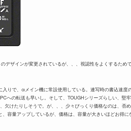
「G」のデザインが変更されているが、、、視認性をよくするため
気に入りで、αメイン機に常設使用している。連写時の書込速度
PCへの転送も早いし。そして、TOUGHシリーズらしい、堅牢
、欠けたりしそうで。が、、、少々びっくり価格なのは、否め
倍と、容量アップしているが、価格は、容量が大きいほどお得に