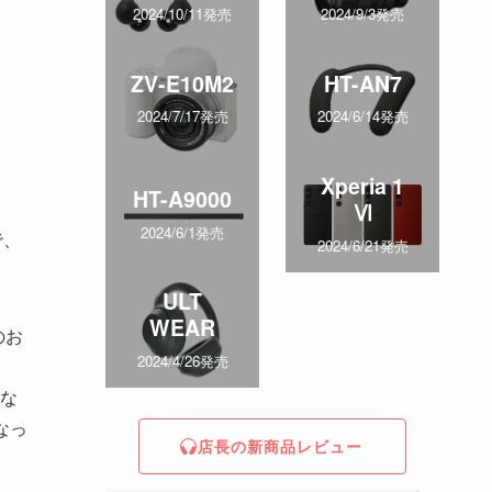
2024/10/11発売
2024/9/3発売
ZV-E10M2
HT-AN7
2024/7/17発売
2024/6/14発売
Xperia 1
HT-A9000
Ⅵ
2024/6/1発売
で、
2024/6/21発売
ULT
WEAR
のお
2024/4/26発売
な
なっ
店長の新商品レビュー