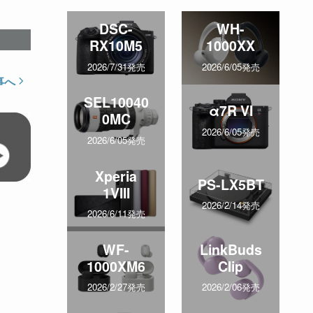
DSC-
WH-
RX10M5
1000XX
2026/7/31発売
2026/6/05発売
事へ
SEL10040
α7R VI
0MC
2026/6/05発売
2026/6/05発売
Xperia
PS-LX5BT
1VIII
2026/2/14発売
2026/6/11発売
WF-
LinkBuds
1000XM6
Clip
2026/2/27発売
2026/2/06発売