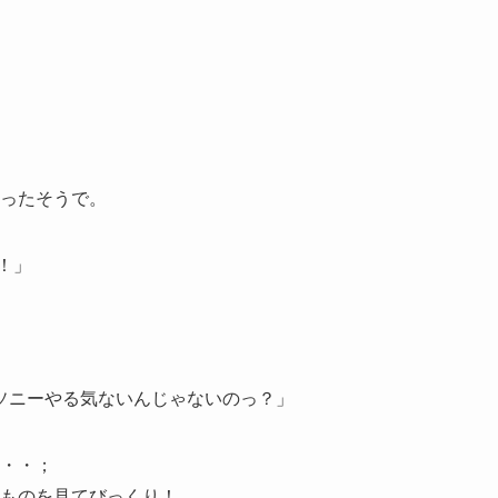
ったそうで。
！」
。ソニーやる気ないんじゃないのっ？」
・・；
ものを見てびっくり！