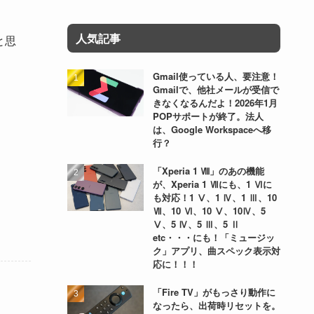
人気記事
と思
Gmail使っている人、要注意！
Gmailで、他社メールが受信で
きなくなるんだよ！2026年1月
POPサポートが終了。法人
は、Google Workspaceへ移
行？
「Xperia 1 Ⅷ」のあの機能
が、Xperia 1 Ⅶにも、1 Ⅵに
も対応！1 Ⅴ、1 Ⅳ、1 Ⅲ、10
Ⅶ、10 Ⅵ、10 Ⅴ、10Ⅳ、5
Ⅴ、5 Ⅳ、5 Ⅲ、5 Ⅱ
etc・・・にも！「ミュージッ
ク」アプリ、曲スペック表示対
応に！！！
「Fire TV」がもっさり動作に
なったら、出荷時リセットを。