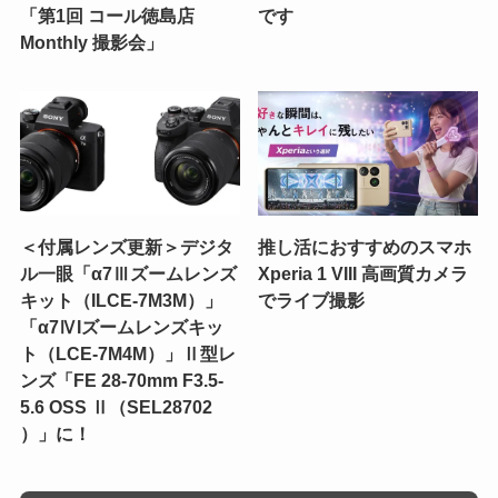
「第1回 コール徳島店
です
Monthly 撮影会」
＜付属レンズ更新＞デジタ
推し活におすすめのスマホ
ル一眼「α7Ⅲズームレンズ
Xperia 1 VIII 高画質カメラ
キット（ILCE-7M3M）」
でライブ撮影
「α7ⅣIズームレンズキッ
ト（LCE-7M4M）」Ⅱ型レ
ンズ「FE 28-70mm F3.5-
5.6 OSS Ⅱ（SEL28702
）」に！