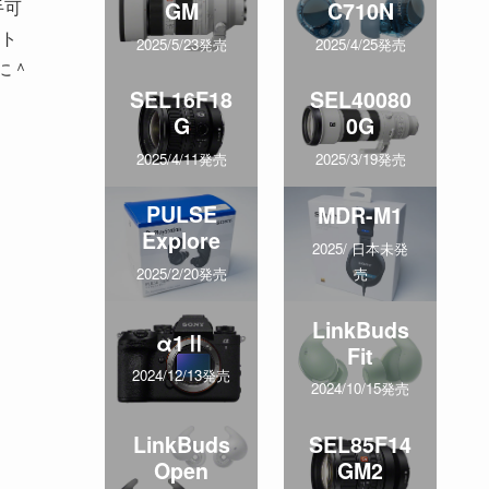
手可
GM
C710N
ト
2025/5/23発売
2025/4/25発売
に＾
SEL16F18
SEL40080
G
0G
2025/4/11発売
2025/3/19発売
PULSE
MDR-M1
Explore
2025/ 日本未発
売
2025/2/20発売
LinkBuds
α1Ⅱ
Fit
2024/12/13発売
2024/10/15発売
LinkBuds
SEL85F14
Open
GM2