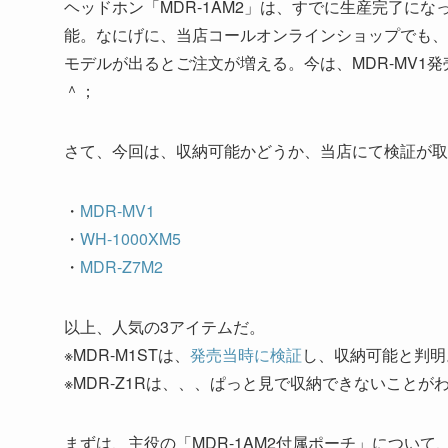
ヘッドホン「MDR-1AM2」は、すでに生産完了に
能。なにげに、当店コールオンラインショップでも、
モデルが出るとご注文が増える。今は、MDR-MV1
＾；
さて、今回は、収納可能かどうか、当店にて検証が取
・
MDR-MV1
・
WH-1000XM5
・
MDR-Z7M2
以上、人気の3アイテムだ。
※MDR-M1STは、
発売当時に検証
し、収納可能と判明
※MDR-Z1Rは、、、ぱっと見で収納できないことが
まずは、主役の「MDR-1AM2付属ポーチ」について