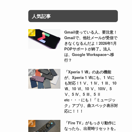
人気記事
Gmail使っている人、要注意！
Gmailで、他社メールが受信で
きなくなるんだよ！2026年1月
POPサポートが終了。法人
は、Google Workspaceへ移
行？
「Xperia 1 Ⅷ」のあの機能
が、Xperia 1 Ⅶにも、1 Ⅵに
も対応！1 Ⅴ、1 Ⅳ、1 Ⅲ、10
Ⅶ、10 Ⅵ、10 Ⅴ、10Ⅳ、5
Ⅴ、5 Ⅳ、5 Ⅲ、5 Ⅱ
etc・・・にも！「ミュージッ
ク」アプリ、曲スペック表示対
応に！！！
「Fire TV」がもっさり動作に
なったら、出荷時リセットを。