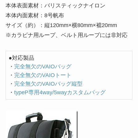
本体表面素材：バリスティックナイロン
本体内面素材：8号帆布
サイズ（約）：縦120mm×横80mm×襠20mm
※カラビナ用ループ、ベルト用ループには非対応
●対応製品
・
完全無欠のVAIOバッグ
・
完全無欠のVAIOトート
・
完全無欠のVAIOバッグ縦型
・
typeP専用4way/5wayカスタムバッグ