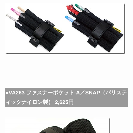
●VA263 ファスナーポケット-A／SNAP（バリステ
ィックナイロン製） 2,625円