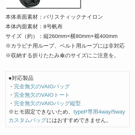
本体表面素材：バリスティックナイロン
本体内面素材：8号帆布
サイズ（約）：縦260mm×横80mm×襠400mm
※カラビナ用ループ、ベルト用ループには非対応
※収納する折りたたみ傘のサイズにご注意を。
●対応製品
・
完全無欠のVAIOバッグ
・
完全無欠のVAIOトート
・
完全無欠のVAIOバッグ縦型
※ヒモ固定できないため、
typeP専用4way/5way
カスタムバッグ
にはおすすめできません。