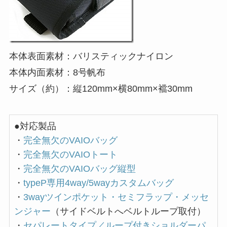
本体表面素材：バリスティックナイロン
本体内面素材：8号帆布
サイズ（約）：縦120mm×横80mm×襠30mm
●対応製品
・
完全無欠のVAIOバッグ
・
完全無欠のVAIOトート
・
完全無欠のVAIOバッグ縦型
・
typeP専用4way/5wayカスタムバッグ
・
3wayツインポケット・セミフラップ・メッセ
ンジャー
（サイドベルトへベルトループ取付）
・
セパレートタイプ／ループ付きショルダーパ