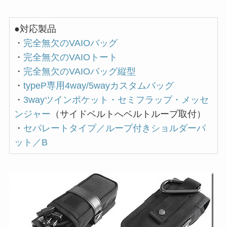
●対応製品
・
完全無欠のVAIOバッグ
・
完全無欠のVAIOトート
・
完全無欠のVAIOバッグ縦型
・
typeP専用4way/5wayカスタムバッグ
・
3wayツインポケット・セミフラップ・メッセ
ンジャー
（サイドベルトへベルトループ取付）
・
セパレートタイプ／ループ付きショルダーパ
ット／B