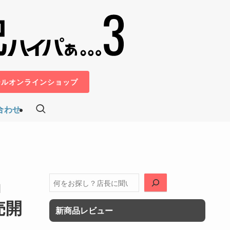
ールオンラインショップ
合わせ
」
検
索
売開
新商品レビュー