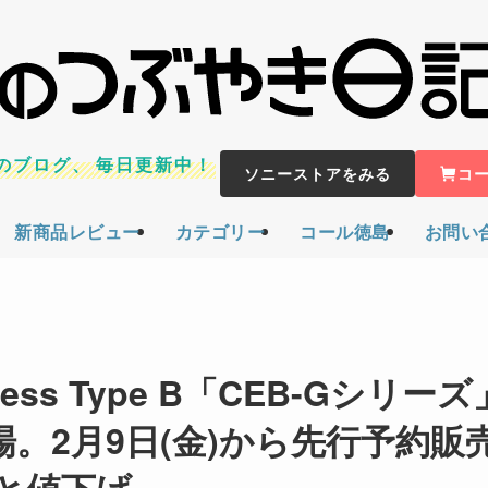
のブログ、
毎日更新中！
ソニーストアをみる
コ
新商品レビュー
カテゴリー
コール徳島
お問い
ss Type B「CEB-Gシリーズ
場。2月9日(金)から先行予約販
と値下げ。