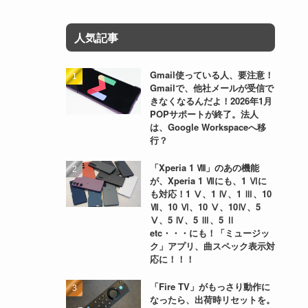
人気記事
Gmail使っている人、要注意！
Gmailで、他社メールが受信で
きなくなるんだよ！2026年1月
POPサポートが終了。法人
は、Google Workspaceへ移
行？
「Xperia 1 Ⅷ」のあの機能
が、Xperia 1 Ⅶにも、1 Ⅵに
も対応！1 Ⅴ、1 Ⅳ、1 Ⅲ、10
Ⅶ、10 Ⅵ、10 Ⅴ、10Ⅳ、5
Ⅴ、5 Ⅳ、5 Ⅲ、5 Ⅱ
etc・・・にも！「ミュージッ
ク」アプリ、曲スペック表示対
応に！！！
「Fire TV」がもっさり動作に
なったら、出荷時リセットを。