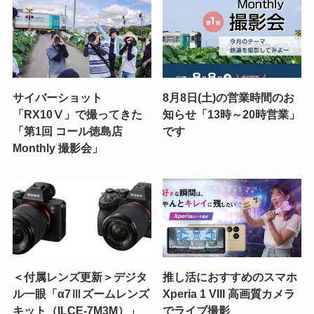
サイバーショット
8月8日(土)の営業時間のお
「RX10Ⅴ」で撮ってきた
知らせ「13時～20時営業」
「第1回 コール徳島店
です
Monthly 撮影会」
＜付属レンズ更新＞デジタ
推し活におすすめのスマホ
ル一眼「α7Ⅲズームレンズ
Xperia 1 VIII 高画質カメラ
キット（ILCE-7M3M）」
でライブ撮影