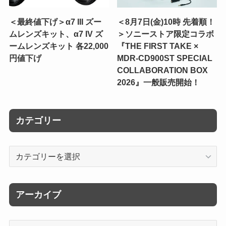
＜最終値下げ＞α7 III ズー
＜8月7日(金)10時 先着順！
ムレンズキット、α7 IV ズ
＞ソニーストア限定コラボ
ームレンズキット 各22,000
『THE FIRST TAKE ×
円値下げ
MDR-CD900ST SPECIAL
COLLABORATION BOX
2026』一般販売開始！
カテゴリー
カ
テ
ゴ
リ
アーカイブ
ー
ア