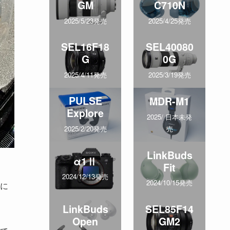
GM
C710N
2025/5/23発売
2025/4/25発売
SEL16F18
SEL40080
G
0G
2025/4/11発売
2025/3/19発売
PULSE
MDR-M1
Explore
2025/ 日本未発
売
2025/2/20発売
LinkBuds
α1Ⅱ
Fit
2024/12/13発売
2024/10/15発売
に
LinkBuds
SEL85F14
Open
GM2