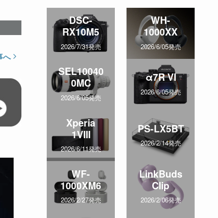
DSC-
WH-
RX10M5
1000XX
2026/7/31発売
2026/6/05発売
事へ
SEL10040
α7R VI
0MC
2026/6/05発売
2026/6/05発売
Xperia
PS-LX5BT
1VIII
2026/2/14発売
2026/6/11発売
WF-
LinkBuds
1000XM6
Clip
2026/2/27発売
2026/2/06発売