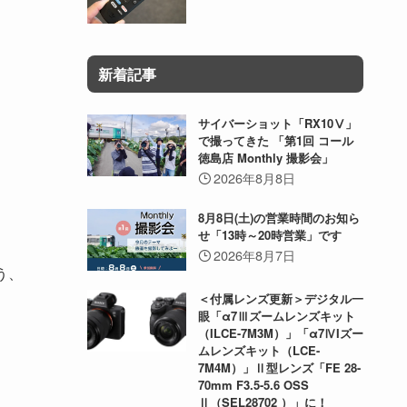
新着記事
サイバーショット「RX10Ⅴ」
で撮ってきた 「第1回 コール
徳島店 Monthly 撮影会」
2026年8月8日
8月8日(土)の営業時間のお知ら
せ「13時～20時営業」です
2026年8月7日
う、
＜付属レンズ更新＞デジタル一
眼「α7Ⅲズームレンズキット
（ILCE-7M3M）」「α7ⅣIズー
ムレンズキット（LCE-
7M4M）」Ⅱ型レンズ「FE 28-
70mm F3.5-5.6 OSS
Ⅱ（SEL28702 ）」に！