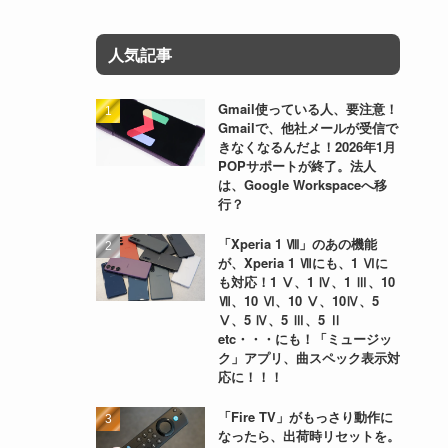
人気記事
Gmail使っている人、要注意！
Gmailで、他社メールが受信で
きなくなるんだよ！2026年1月
POPサポートが終了。法人
は、Google Workspaceへ移
行？
「Xperia 1 Ⅷ」のあの機能
が、Xperia 1 Ⅶにも、1 Ⅵに
も対応！1 Ⅴ、1 Ⅳ、1 Ⅲ、10
Ⅶ、10 Ⅵ、10 Ⅴ、10Ⅳ、5
Ⅴ、5 Ⅳ、5 Ⅲ、5 Ⅱ
etc・・・にも！「ミュージッ
ク」アプリ、曲スペック表示対
応に！！！
「Fire TV」がもっさり動作に
なったら、出荷時リセットを。