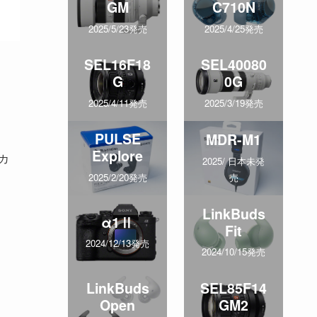
GM
C710N
2025/5/23発売
2025/4/25発売
SEL16F18
SEL40080
G
0G
2025/4/11発売
2025/3/19発売
PULSE
MDR-M1
Explore
カ
2025/ 日本未発
売
2025/2/20発売
LinkBuds
α1Ⅱ
Fit
2024/12/13発売
2024/10/15発売
LinkBuds
SEL85F14
Open
GM2