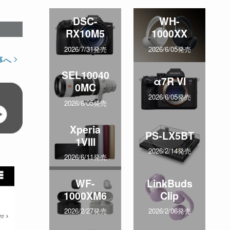
DSC-
WH-
RX10M5
1000XX
2026/7/31発売
2026/6/05発売
事へ
SEL10040
α7R VI
0MC
2026/6/05発売
2026/6/05発売
Xperia
PS-LX5BT
1VIII
2026/2/14発売
2026/6/11発売
WF-
LinkBuds
1000XM6
Clip
2026/2/27発売
2026/2/06発売