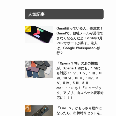
人気記事
Gmail使っている人、要注意！
Gmailで、他社メールが受信で
きなくなるんだよ！2026年1月
POPサポートが終了。法人
は、Google Workspaceへ移
行？
「Xperia 1 Ⅷ」のあの機能
が、Xperia 1 Ⅶにも、1 Ⅵに
も対応！1 Ⅴ、1 Ⅳ、1 Ⅲ、10
Ⅶ、10 Ⅵ、10 Ⅴ、10Ⅳ、5
Ⅴ、5 Ⅳ、5 Ⅲ、5 Ⅱ
etc・・・にも！「ミュージッ
ク」アプリ、曲スペック表示対
応に！！！
「Fire TV」がもっさり動作に
なったら、出荷時リセットを。