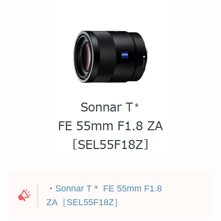
・
Sonnar T＊ FE 55mm F1.8
ZA［SEL55F18Z］