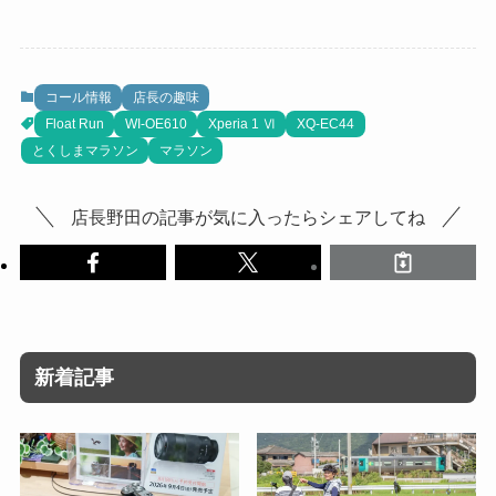
コール情報
店長の趣味
Float Run
WI-OE610
Xperia 1 Ⅵ
XQ-EC44
とくしまマラソン
マラソン
店長野田の記事が気に入ったらシェアしてね
新着記事