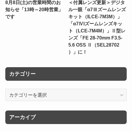
8月8日(土)の営業時間のお
＜付属レンズ更新＞デジタ
知らせ「13時～20時営業」
ル一眼「α7Ⅲズームレンズ
です
キット（ILCE-7M3M）」
「α7ⅣIズームレンズキッ
ト（LCE-7M4M）」Ⅱ型レ
ンズ「FE 28-70mm F3.5-
5.6 OSS Ⅱ（SEL28702
）」に！
カテゴリー
カ
テ
ゴ
リ
アーカイブ
ー