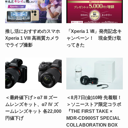
推し活におすすめのスマホ
「Xperia 1 Ⅷ」発売記念キ
Xperia 1 VIII 高画質カメラ
ャンペーン！ 現金受け取
でライブ撮影
ってきた
＜最終値下げ＞α7 III ズー
＜8月7日(金)10時 先着順！
ムレンズキット、α7 IV ズ
＞ソニーストア限定コラボ
ームレンズキット 各22,000
『THE FIRST TAKE ×
円値下げ
MDR-CD900ST SPECIAL
COLLABORATION BOX