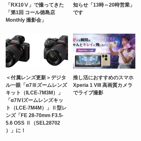
「RX10Ⅴ」で撮ってきた
知らせ「13時～20時営業」
「第1回 コール徳島店
です
Monthly 撮影会」
＜付属レンズ更新＞デジタ
推し活におすすめのスマホ
ル一眼「α7Ⅲズームレンズ
Xperia 1 VIII 高画質カメラ
キット（ILCE-7M3M）」
でライブ撮影
「α7ⅣIズームレンズキッ
ト（LCE-7M4M）」Ⅱ型レ
ンズ「FE 28-70mm F3.5-
5.6 OSS Ⅱ（SEL28702
）」に！