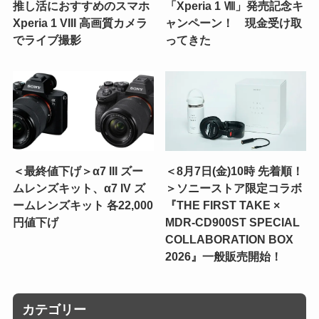
推し活におすすめのスマホ
「Xperia 1 Ⅷ」発売記念キ
Xperia 1 VIII 高画質カメラ
ャンペーン！ 現金受け取
でライブ撮影
ってきた
＜最終値下げ＞α7 III ズー
＜8月7日(金)10時 先着順！
ムレンズキット、α7 IV ズ
＞ソニーストア限定コラボ
ームレンズキット 各22,000
『THE FIRST TAKE ×
円値下げ
MDR-CD900ST SPECIAL
COLLABORATION BOX
2026』一般販売開始！
カテゴリー