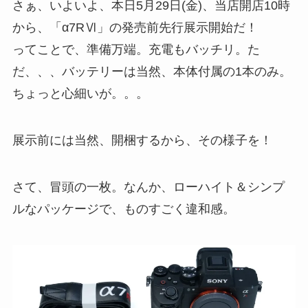
さぁ、いよいよ、本日5月29日(金)、当店開店10時
から、「α7RⅥ」の発売前先行展示開始だ！
ってことで、準備万端。充電もバッチリ。た
だ、、、バッテリーは当然、本体付属の1本のみ。
ちょっと心細いが。。。
展示前には当然、開梱するから、その様子を！
さて、冒頭の一枚。なんか、ローハイト＆シンプ
ルなパッケージで、ものすごく違和感。