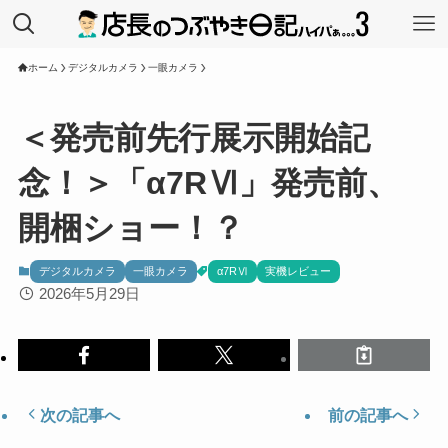
ホーム
デジタルカメラ
一眼カメラ
＜発売前先行展示開始記
念！＞「α7RⅥ」発売前、
開梱ショー！？
デジタルカメラ
一眼カメラ
α7RⅥ
実機レビュー
2026年5月29日
次の記事へ
前の記事へ