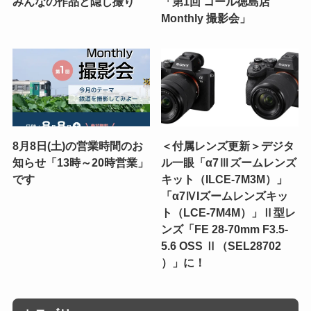
みんなの作品と隠し撮り
「第1回 コール徳島店
Monthly 撮影会」
8月8日(土)の営業時間のお
＜付属レンズ更新＞デジタ
知らせ「13時～20時営業」
ル一眼「α7Ⅲズームレンズ
です
キット（ILCE-7M3M）」
「α7ⅣIズームレンズキッ
ト（LCE-7M4M）」Ⅱ型レ
ンズ「FE 28-70mm F3.5-
5.6 OSS Ⅱ（SEL28702
）」に！