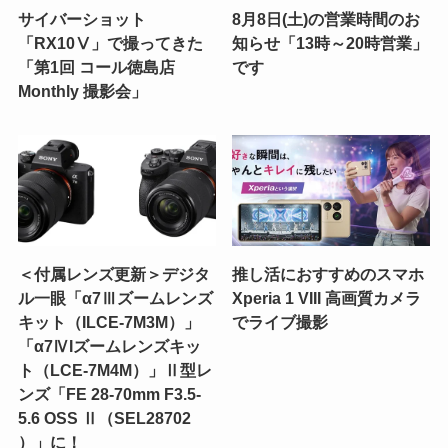
サイバーショット
8月8日(土)の営業時間のお
「RX10Ⅴ」で撮ってきた
知らせ「13時～20時営業」
「第1回 コール徳島店
です
Monthly 撮影会」
＜付属レンズ更新＞デジタ
推し活におすすめのスマホ
ル一眼「α7Ⅲズームレンズ
Xperia 1 VIII 高画質カメラ
キット（ILCE-7M3M）」
でライブ撮影
「α7ⅣIズームレンズキッ
ト（LCE-7M4M）」Ⅱ型レ
ンズ「FE 28-70mm F3.5-
5.6 OSS Ⅱ（SEL28702
）」に！