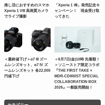
推し活におすすめのスマホ
「Xperia 1 Ⅷ」発売記念キ
Xperia 1 VIII 高画質カメラ
ャンペーン！ 現金受け取
でライブ撮影
ってきた
＜最終値下げ＞α7 III ズー
＜8月7日(金)10時 先着順！
ムレンズキット、α7 IV ズ
＞ソニーストア限定コラボ
ームレンズキット 各22,000
『THE FIRST TAKE ×
円値下げ
MDR-CD900ST SPECIAL
COLLABORATION BOX
2026』一般販売開始！
カテゴリー