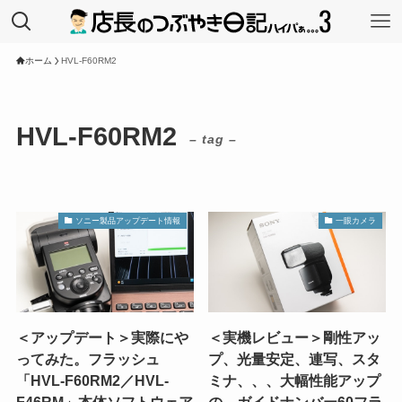
ホーム
HVL-F60RM2
HVL-F60RM2
– tag –
ソニー製品アップデート情報
一眼カメラ
＜アップデート＞実際にや
＜実機レビュー＞剛性アッ
ってみた。フラッシュ
プ、光量安定、連写、スタ
「HVL-F60RM2／HVL-
ミナ、、、大幅性能アップ
F46RM」本体ソフトウェア
の、ガイドナンバー60フラ