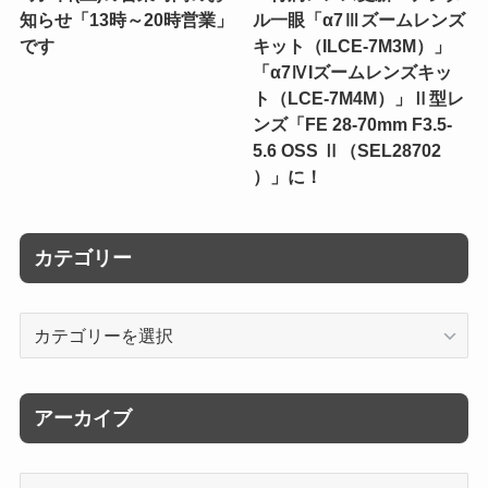
知らせ「13時～20時営業」
ル一眼「α7Ⅲズームレンズ
です
キット（ILCE-7M3M）」
「α7ⅣIズームレンズキッ
ト（LCE-7M4M）」Ⅱ型レ
ンズ「FE 28-70mm F3.5-
5.6 OSS Ⅱ（SEL28702
）」に！
カテゴリー
カ
テ
ゴ
リ
アーカイブ
ー
ア