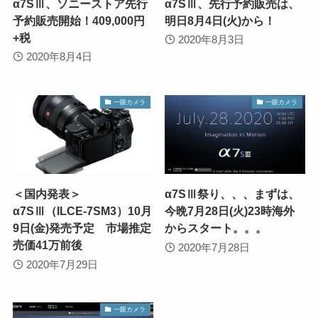
α7SⅢ、ソニーストア先行
α7SⅢ、先行予約販売は、
予約販売開始！409,000円
明日8月4日(火)から！
+税
2020年8月3日
2020年8月4日
一眼カメラ
一眼カメラ
＜国内発表＞
α7SⅢ祭り、、、まずは、
α7SⅢ（ILCE-7SM3）10月
今晩7月28日(火)23時海外
9日(金)発売予定 市場推定
からスタート。。。
売価41万前後
2020年7月28日
2020年7月29日
一眼カメラ