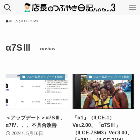
ホーム
ILCE-7SM3
α7SⅢ
– review –
ソニー製品アップデート情報
ソニー製品アップデート情報
＜アップデート＞α7SⅢ、
「α1」（ILCE-1）
α7Ⅳ、、、不具合改善
Ver.2.00、「α7SⅢ」
（ILCE-7SM3）Ver.3.00、
2024年5月16日
「α7Ⅳ」（ILCE-7M4）