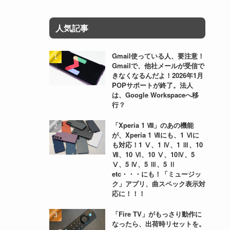
人気記事
Gmail使っている人、要注意！
Gmailで、他社メールが受信で
きなくなるんだよ！2026年1月
POPサポートが終了。法人
は、Google Workspaceへ移
行？
「Xperia 1 Ⅷ」のあの機能
が、Xperia 1 Ⅶにも、1 Ⅵに
も対応！1 Ⅴ、1 Ⅳ、1 Ⅲ、10
Ⅶ、10 Ⅵ、10 Ⅴ、10Ⅳ、5
Ⅴ、5 Ⅳ、5 Ⅲ、5 Ⅱ
etc・・・にも！「ミュージッ
ク」アプリ、曲スペック表示対
応に！！！
「Fire TV」がもっさり動作に
なったら、出荷時リセットを。