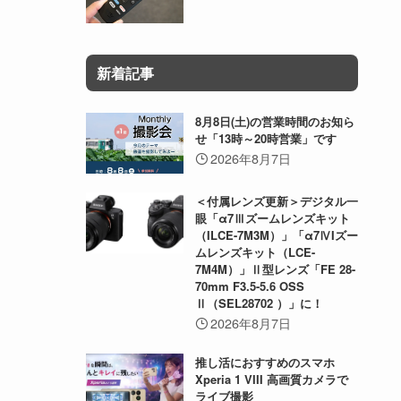
新着記事
8月8日(土)の営業時間のお知ら
せ「13時～20時営業」です
2026年8月7日
＜付属レンズ更新＞デジタル一
眼「α7Ⅲズームレンズキット
（ILCE-7M3M）」「α7ⅣIズー
ムレンズキット（LCE-
7M4M）」Ⅱ型レンズ「FE 28-
70mm F3.5-5.6 OSS
Ⅱ（SEL28702 ）」に！
2026年8月7日
推し活におすすめのスマホ
Xperia 1 VIII 高画質カメラで
ライブ撮影